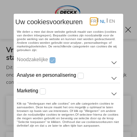
Overslaan
en
naar
de
Afspraak onderhoud
inhoud
gaan
Vraag een afspraak aan in enkele
stappen
Dit is een aanvraag voor het maken van een
onderhoudsafspraak. Wij nemen nadien zo snel mogelijk
contact met u op om uw afspraak te bevestigen.
Afspraak
Kies uw merk en verdeler.