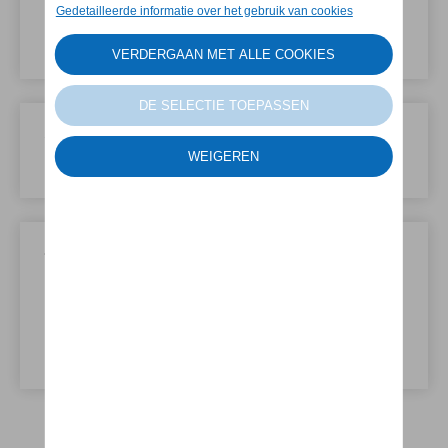
Tijdstip
Selecteer een beschikbaar moment.
Onderhoud
Kies de gewenste service.
Gegevens
Vul uw gegevens in en houd alvast uw
kentekenplaat en chassisnummer bij de hand.
Afhankelijk van de gevraagde service kunnen
we hierom vragen.