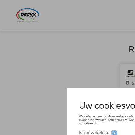
Overslaan
en
naar
de
inhoud
gaan
R
S