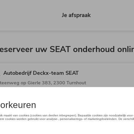
Je afspraak
eserveer uw SEAT onderhoud onli
Autobedrijf Deckx-team SEAT
teenweg op Gierle 383, 2300 Turnhout