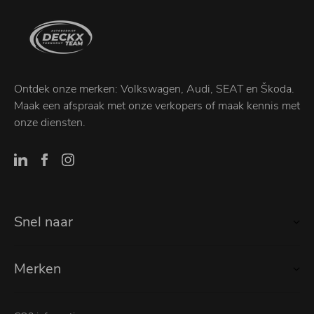
Ontdek onze merken: Volkswagen, Audi, SEAT en Škoda.
Maak een afspraak met onze verkopers of maak kennis met
onze diensten.
Snel naar
Merken