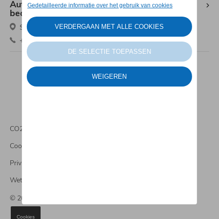
Autobedrijf Deckx-team Volkswagen
bedrijfsvoertuigen
Steenweg op Gierle 383, 2300 Turnhout
+32 14 42 40 31
CO2 informatie
Cookies
Privacybeleid
Wettelijke bepalingen
© 2026 Autobedrijf Deckx-Team
Cookies