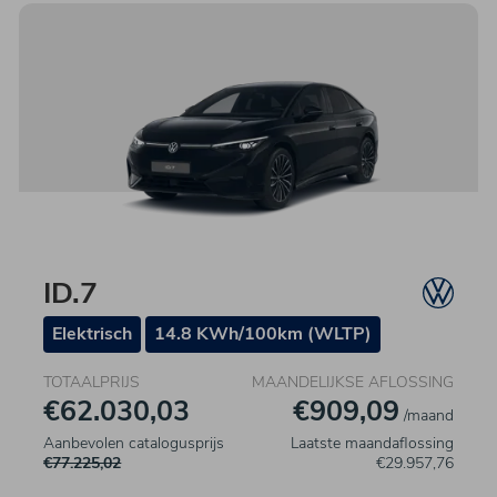
ID.7
Elektrisch
14.8 KWh/100km (WLTP)
TOTAALPRIJS
MAANDELIJKSE AFLOSSING
€62.030,03
€909,09
/maand
Aanbevolen catalogusprijs
Laatste maandaflossing
€77.225,02
€29.957,76