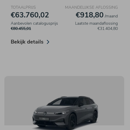
TOTAALPRIJS
MAANDELIJKSE AFLOSSING
€63.760,02
€918,80
/maand
Aanbevolen catalogusprijs
Laatste maandaflossing
€80.455,01
€31.404,80
Bekijk details