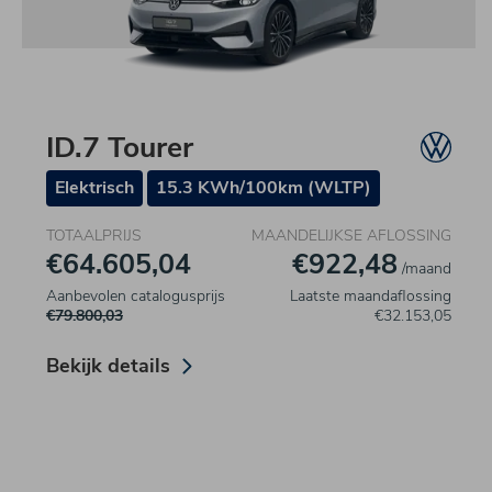
ID.7 Tourer
Elektrisch
15.3 KWh/100km (WLTP)
TOTAALPRIJS
MAANDELIJKSE AFLOSSING
€64.605,04
€922,48
/maand
Aanbevolen catalogusprijs
Laatste maandaflossing
€79.800,03
€32.153,05
Bekijk details