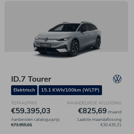
ID.7 Tourer
Elektrisch
15.1 KWh/100km (WLTP)
TOTAALPRIJS
MAANDELIJKSE AFLOSSING
€59.395,03
€825,69
/maand
Aanbevolen catalogusprijs
Laatste maandaflossing
€73.955,01
€30.435,31