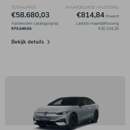
TOTAALPRIJS
MAANDELIJKSE AFLOSSING
€58.680,03
€814,84
/maand
Aanbevolen catalogusprijs
Laatste maandaflossing
€73.240,01
€30.104,26
Bekijk details