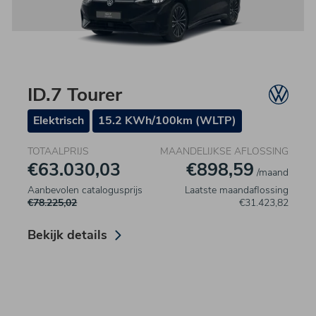
ID.7 Tourer
Elektrisch
15.2 KWh/100km (WLTP)
TOTAALPRIJS
MAANDELIJKSE AFLOSSING
€63.030,03
€898,59
/maand
Aanbevolen catalogusprijs
Laatste maandaflossing
€78.225,02
€31.423,82
Bekijk details