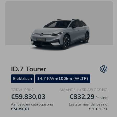
ID.7 Tourer
Elektrisch
14.7 KWh/100km (WLTP)
TOTAALPRIJS
MAANDELIJKSE AFLOSSING
€59.830,03
€832,29
/maand
Aanbevolen catalogusprijs
Laatste maandaflossing
€74.390,01
€30.636,71