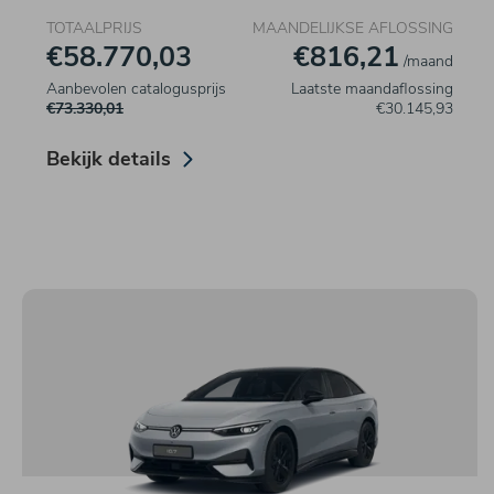
TOTAALPRIJS
MAANDELIJKSE AFLOSSING
€58.770,03
€816,21
/maand
Aanbevolen catalogusprijs
Laatste maandaflossing
€73.330,01
€30.145,93
Bekijk details