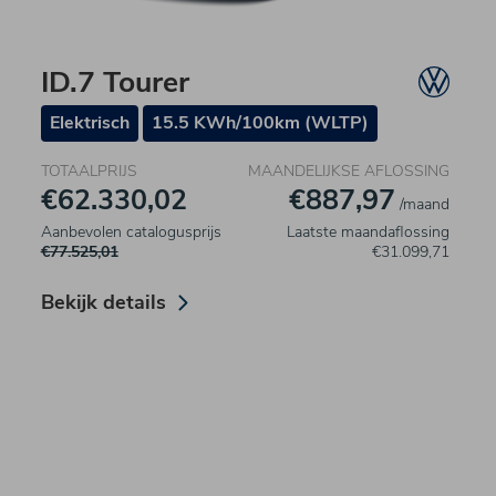
ID.7 Tourer
Elektrisch
15.5 KWh/100km (WLTP)
TOTAALPRIJS
MAANDELIJKSE AFLOSSING
€62.330,02
€887,97
/maand
Aanbevolen catalogusprijs
Laatste maandaflossing
€77.525,01
€31.099,71
Bekijk details