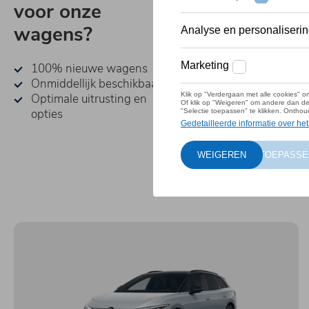
voor onze
wagens?
100% nieuwe wagens
Onmiddellijk beschikbaar
Optimale uitrusting en
opties