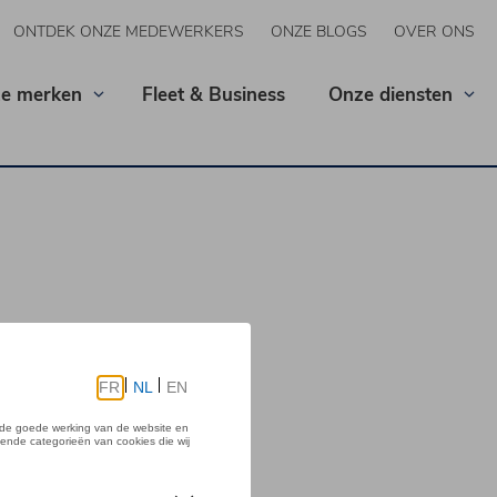
ONTDEK ONZE MEDEWERKERS
ONZE BLOGS
OVER ONS
e merken
Fleet & Business
Onze diensten