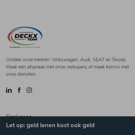
Ontdek onze merken: Volkswagen, Audi, SEAT en Škoda.
Maak een afspraak met onze verkopers of maak kennis met
onze diensten.
Snel naar
Let op: geld lenen kost ook geld