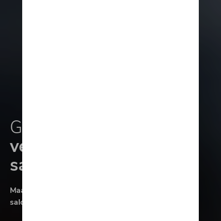
Geniet nu van onze
verlengde
saloncondities!
Maak eindelijk werk van die kinderdroom. Onze
saloncondities zijn het perfecte duwtje in de rug!