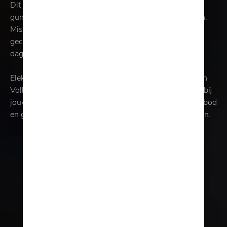
Dit jaar voelt het meer dan ooit alsof je jezelf iets mag
gunnen. Misschien droom je al jaren van die ene wagen.
Misschien heb je het perfecte model al honderd keer
geconfigureerd. Of misschien is het gewoon tijd om je
dagelijkse leven naar een hoger niveau te tillen.
Elektrisch, hybride of klassiek verfijnd: met onze merken
Volkswagen, Audi, Škoda en SEAT vind je precies wat bij
jouw dagelijkse ritme past. Ontdek ons uitgebreide aanbod
en geniet van saloncondities die écht het verschil maken.