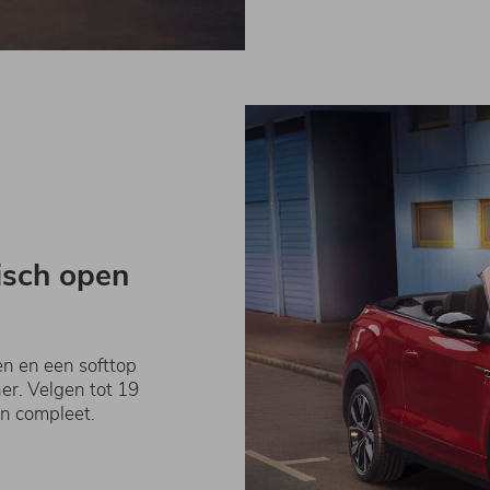
tisch open
n en een softtop
er. Velgen tot 19
gn compleet.