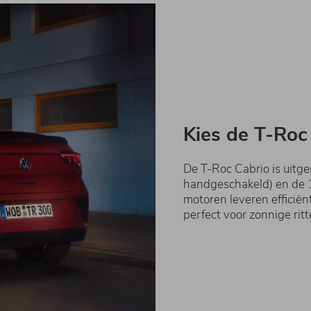
Kies de T-Roc 
De T-Roc Cabrio is uitge
handgeschakeld) en de 1
motoren leveren efficiën
perfect voor zonnige ritt