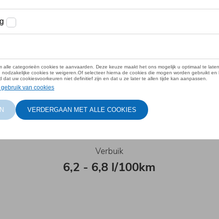
 van een
 bedienbare
n unieke
Verbuik
6,2 - 6,8 l/100km