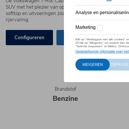
De Volkswagen T-Roc Cabrio combineert de stoere looks
SUV met het plezier van open rijden. Met een elektrisch
softtop en uitvoeringen zoals Style en R-Line biedt hij ee
rijervaring.
Configureren
Direct leverbaar
Brandstof
Benzine